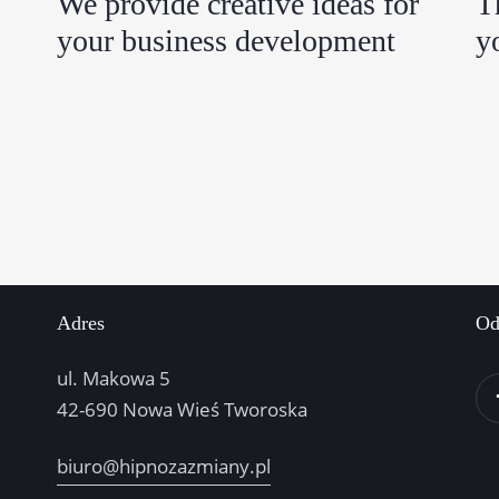
We provide creative ideas for
T
your business development
y
Adres
Od
ul. Makowa 5
42-690 Nowa Wieś Tworoska
biuro@hipnozazmiany.pl