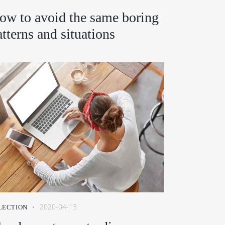
ow to avoid the same boring
atterns and situations
2020-04-13
LECTION