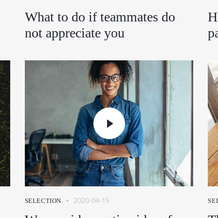
What to do if teammates do
H
not appreciate you
p
2020-04-15
SELECTION
SE