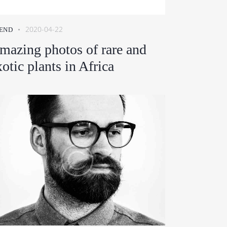
2020-04-22
END
mazing photos of rare and
xotic plants in Africa