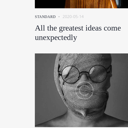
2020-05-14
STANDARD
All the greatest ideas come
unexpectedly