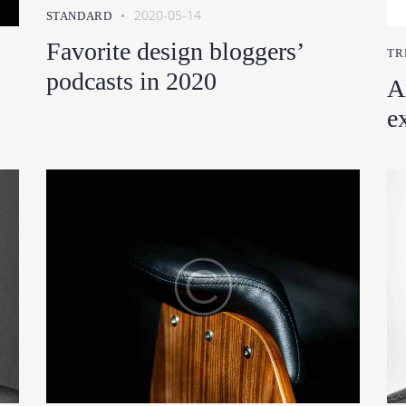
góry
2020-05-14
STANDARD
oraz
Favorite design bloggers’
TR
do
podcasts in 2020
A
dołu
aby
e
zwiększyć
lub
zmniejszyć
głośność.