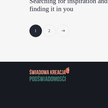
Searching for inspiration and
finding it in you
1
>
2