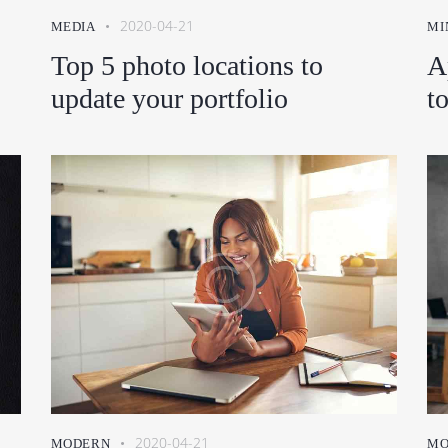
2020-04-21
MEDIA
MI
Top 5 photo locations to
A
update your portfolio
t
2020-04-21
MODERN
MO