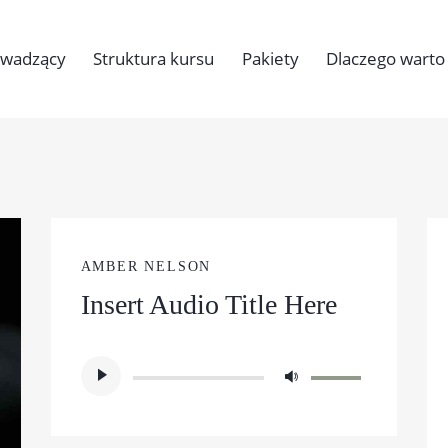
owadzący
Struktura kursu
Pakiety
Dlaczego warto
AMBER NELSON
Insert Audio Title Here
Odtwarzacz
Używaj
plików
strzałek
dźwiękowych
do