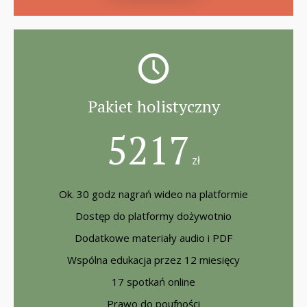
Pakiet holistyczny
5217
zł
Ok. 30 godz nagrań wideo na platformie
Dostęp do platformy dożywotnio
Dodatkowe materiały audio i PDF
Wspólna edukacja przez 12 miesięcy
17 spotkań online
Prawo do poufności