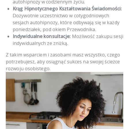
autohipnozy w codziennym życiu.
Krąg Hipnotycznego Kształtowania Świadomości:
Dożywotnie uczestnictwo w cotygodniowych
sesjach autohipnozy, które odbywają się w każdy
poniedziałek, pod okiem Przewodnika.
Indywidualne konsultacje:
Możliwość zakupu sesji
indywidualnych ze zniżką.
Z takim wsparciem i zasobami masz wszystko, czego
potrzebujesz, aby osiągnąć sukces na swojej ścieżce
rozwoju osobistego.