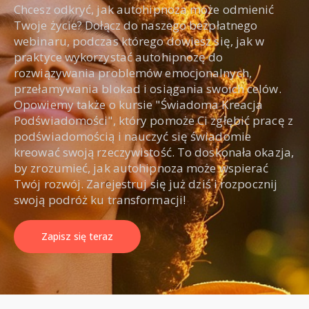
Chcesz odkryć, jak autohipnoza może odmienić
Twoje życie? Dołącz do naszego bezpłatnego
webinaru, podczas którego dowiesz się, jak w
praktyce wykorzystać autohipnozę do
rozwiązywania problemów emocjonalnych,
przełamywania blokad i osiągania swoich celów.
Opowiemy także o kursie "Świadoma Kreacja
Podświadomości", który pomoże Ci zgłębić pracę z
podświadomością i nauczyć się świadomie
kreować swoją rzeczywistość. To doskonała okazja,
by zrozumieć, jak autohipnoza może wspierać
Twój rozwój. Zarejestruj się już dziś i rozpocznij
swoją podróż ku transformacji!
Zapisz się teraz