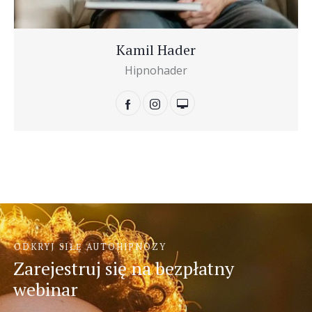
Kamil Hader
Hipnohader
ODKRYJ SIŁĘ AUTOHIPNOZY
Zarejestruj się na bezpłatny
webinar