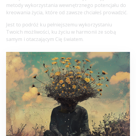
metody wykorzystania wewnętrznego potencjału do
kreowania życia, które od zawsze chciałeś prowadzić.
Jest to podróż ku pełniejszemu wykorzystaniu
Twoich możliwości, ku życiu w harmonii ze sobą
samym i otaczającym Cię światem.