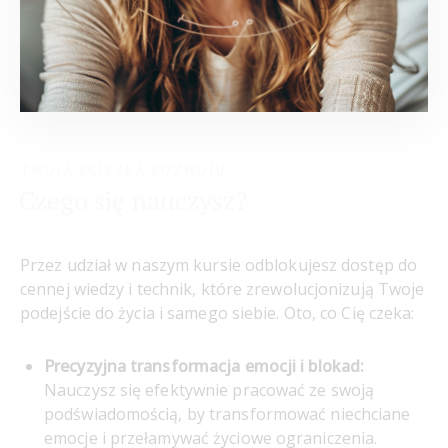
TWOJA ŚCIEŻKA ROZWOJU
Czego się nauczysz?
Przez udział w naszym kursie odblokujesz dostęp do
cennej wiedzy i technik, które zrewolucjonizują Twoje
podejście do życia i samego siebie. Oto, co Cię czeka:
Precyzyjna transformacja emocji i blokad:
Nauczysz się efektywnie pracować ze swoją
podświadomością, by transformować niechciane
emocje i przełamywać życiowe ograniczenia.