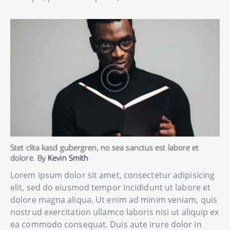
Stet clita kasd gubergren, no sea sanctus est labore et
dolore. By
Kevin Smith
Lorem ipsum dolor sit amet, consectetur adipisicing
elit, sed do eiusmod tempor incididunt ut labore et
dolore magna aliqua. Ut enim ad minim veniam, quis
nostrud exercitation ullamco laboris nisi ut aliquip ex
ea commodo consequat. Duis aute irure dolor in