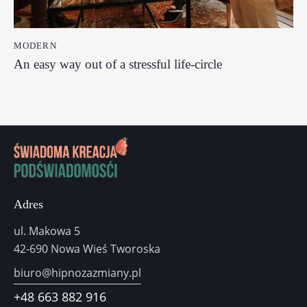
MODERN
An easy way out of a stressful life-circle
Adres
ul. Makowa 5
42-690 Nowa Wieś Tworoska
biuro@hipnozazmiany.pl
+48
663 882 916