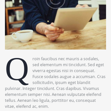
Q
roin faucibus nec mauris a sodales,
sed elementum mi tincidunt. Sed eget
viverra egestas nisi in consequat.
Fusce sodales augue a accumsan. Cras
sollicitudin, ipsum eget blandit
pulvinar. Integer tincidunt. Cras dapibus. Vivamus
elementum semper nisi. Aenean vulputate eleifend
tellus. Aenean leo ligula, porttitor eu, consequat
vitae, eleifend ac, enim.