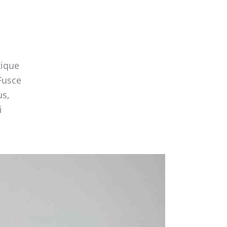
tique
Fusce
us,
i