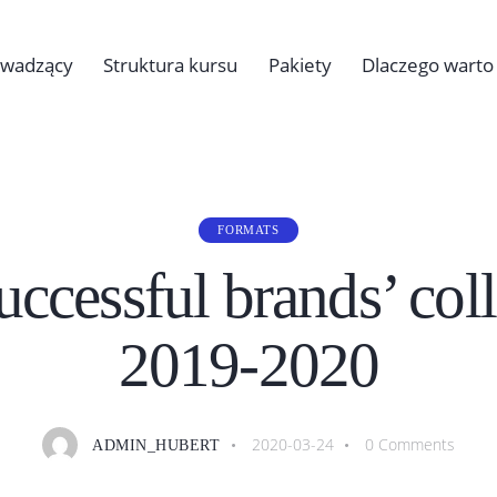
owadzący
Struktura kursu
Pakiety
Dlaczego warto
FORMATS
uccessful brands’ coll
2019-2020
2020-03-24
0
Comments
ADMIN_HUBERT