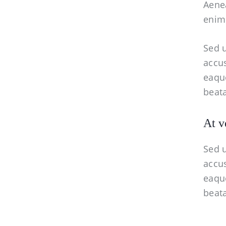
Aenea
enim
Sed u
accu
eaque
beata
At v
Sed u
accu
eaque
beata