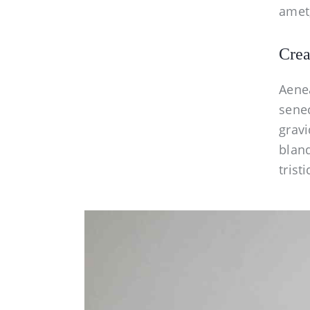
amet,
Crea
Aenea
senec
gravi
blan
trist