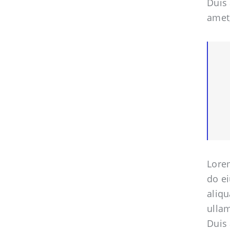
Duis 
amet,
Lorem
do e
aliqu
ullam
Duis 