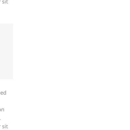
 sit
sed
on
.
 sit