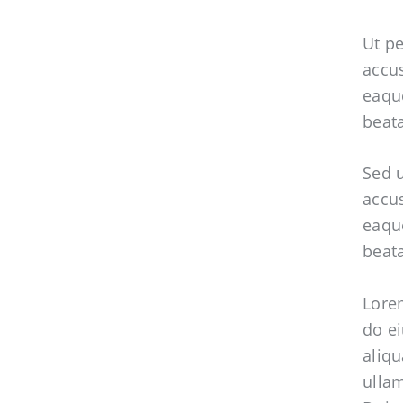
Ut pe
accu
eaque
beata
Sed u
accu
eaque
beata
Lorem
do e
aliqu
ullam