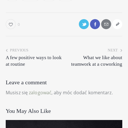
0
PREVIOUS
NEXT
A few positive ways to look
What we like about
at routine
teamwork at a coworking
Leave a comment
Musisz się
zalogować
, aby móc dodać komentarz.
You May Also Like