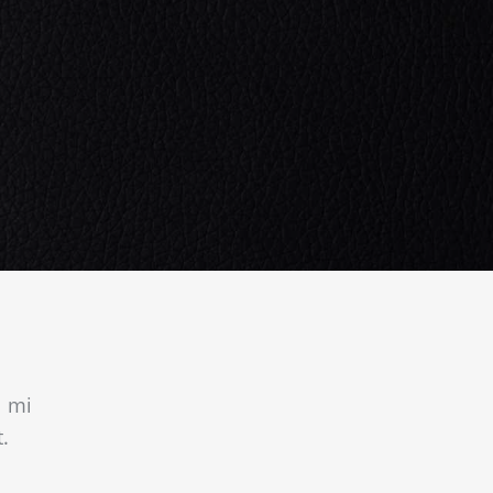
m mi
.