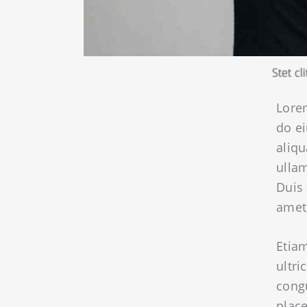
Stet cl
Lorem
do e
aliqu
ullam
Duis 
amet,
Etiam
ultri
cong
place