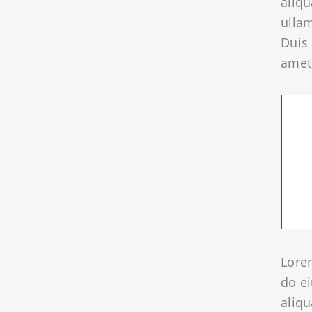
aliqu
ullam
Duis 
amet,
Lorem
do e
aliqu