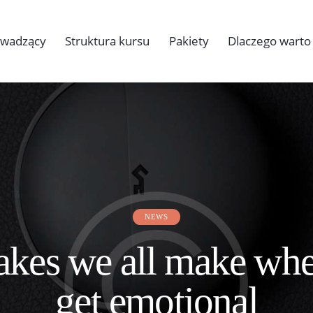
owadzący
Struktura kursu
Pakiety
Dlaczego warto
NEWS
akes we all make wh
get emotional