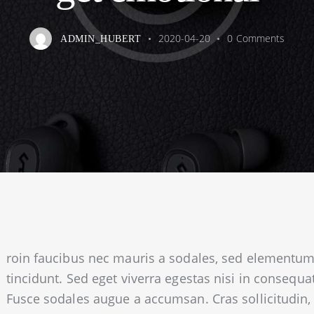
2020-04-20
0
Comments
ADMIN_HUBERT
roin faucibus nec mauris a sodales, sed elementu
tincidunt. Sed eget viverra egestas nisi in consequat
Fusce sodales augue a accumsan. Cras sollicitudin,