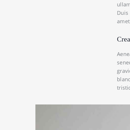
ullam
Duis 
amet,
Crea
Aenea
senec
gravi
blan
trist