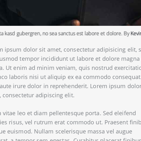
ita kasd gubergren, no sea sanctus est labore et dolore. By
Kevi
 ipsum dolor sit amet, consectetur adipisicing elit, 
iusmod tempor incididunt ut labore et dolore magna
a. Ut enim ad minim veniam, quis nostrud exercitati
co laboris nisi ut aliquip ex ea commodo consequat
aute irure dolor in reprehenderit. Lorem ipsum dolor
 consectetur adipiscing elit.
 vitae leo et diam pellentesque porta. Sed eleifend
cies risus, vel rutrum erat commodo ut. Praesent fini
ue euismod. Nullam scelerisque massa vel augue
rat, a tempor sem egestas. Curabitur placerat finibu