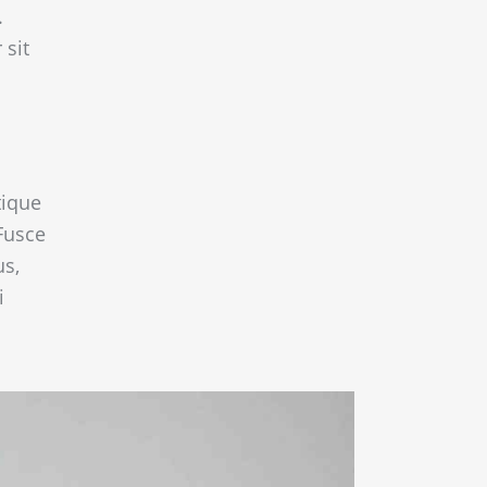
.
 sit
tique
Fusce
us,
i