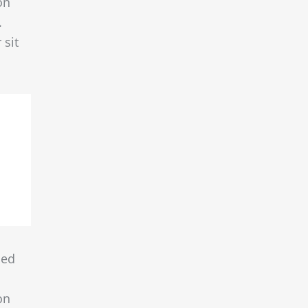
on
.
 sit
sed
on