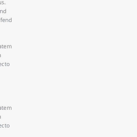
us.
end
ifend
tatem
m
ecto
tatem
m
ecto