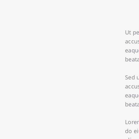
Ut pe
accu
eaque
beata
Sed u
accu
eaque
beata
Lorem
do e