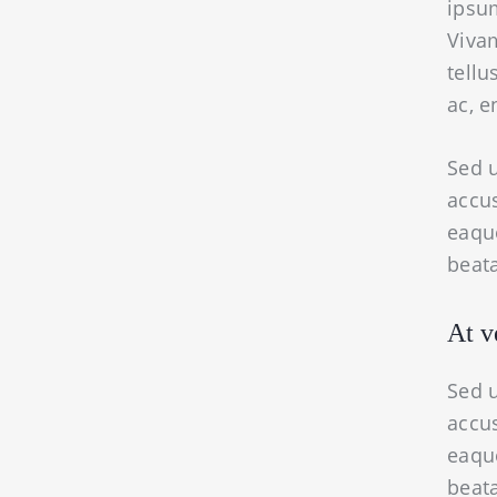
ipsum
Viva
tellu
ac, e
Sed u
accu
eaque
beata
At v
Sed u
accu
eaque
beata