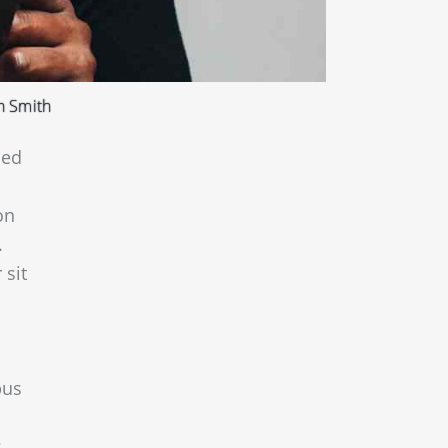
n Smith
sed
on
.
 sit
bus
s