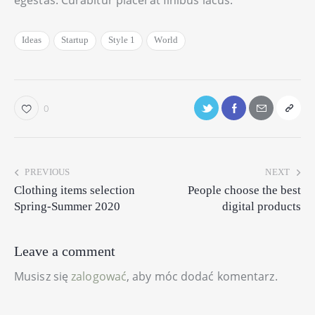
egestas. Curabitur placerat finibus lacus.
Ideas
Startup
Style 1
World
0
PREVIOUS
NEXT
Clothing items selection
People choose the best
Spring-Summer 2020
digital products
Leave a comment
Musisz się
zalogować
, aby móc dodać komentarz.