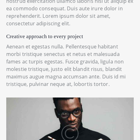
nostrud exercitation ullamco laboris nisi ut aliquip ex
ea commodo consequat. Duis aute irure dolor in
reprehenderit. Lorem ipsum dolor sit amet,
consectetur adipiscing elit.
Creative approach to every project
Aenean et egestas nulla. Pellentesque habitant
morbi tristique senectus et netus et malesuada
fames ac turpis egestas. Fusce gravida, ligula non
molestie tristique, justo elit blandit risus, blandit
maximus augue magna accumsan ante. Duis id mi
tristique, pulvinar neque at, lobortis tortor.