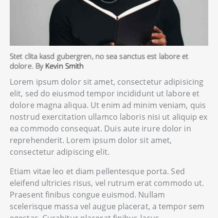
Stet clita kasd gubergren, no sea sanctus est labore et
dolore. By
Kevin Smith
Lorem ipsum dolor sit amet, consectetur adipisicing
elit, sed do eiusmod tempor incididunt ut labore et
dolore magna aliqua. Ut enim ad minim veniam, quis
nostrud exercitation ullamco laboris nisi ut aliquip ex
ea commodo consequat. Duis aute irure dolor in
reprehenderit. Lorem ipsum dolor sit amet,
consectetur adipiscing elit.
Etiam vitae leo et diam pellentesque porta. Sed
eleifend ultricies risus, vel rutrum erat commodo ut.
Praesent finibus congue euismod. Nullam
scelerisque massa vel augue placerat, a tempor sem